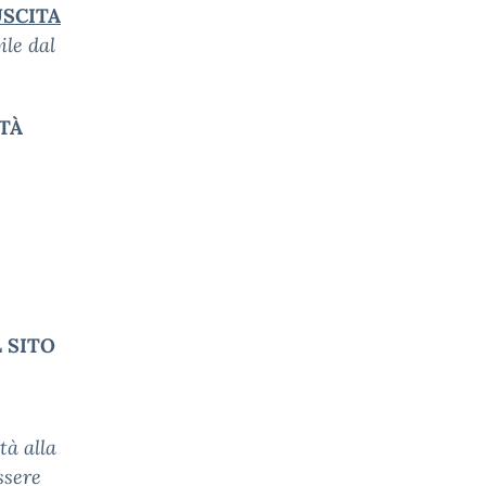
USCITA
ile dal
ITÀ
 SITO
tà alla
ssere