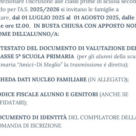
fezionare l’iscrizione alle classi prime di scuola seco
do per l’A.S.
2025/2026
si invitano le famiglie a
tare,
dal 01 LUGLIO 2025 al 01 AGOSTO 2025, dalle
le ore 12.00
,
IN BUSTA CHIUSA CON APPOSTO NO
ME DELL’ALUNNO/A:
TTESTATO DEL DOCUMENTO DI VALUTAZIONE DE
a
ASSE 5
SCUOLA PRIMARIA
(per gli alunni della scu
imaria “Amici-Di Meglio” la trasmissione è diretta);
CHEDA DATI NUCLEO FAMILIARE
(IN ALLEGATO)
;
DICE FISCALE ALUNNO E GENITORI
(ANCHE SE
FIDATARI);
OCUMENTO DI IDENTITÀ
DEL COMPILATORE DELL
MANDA DI ISCRIZIONE