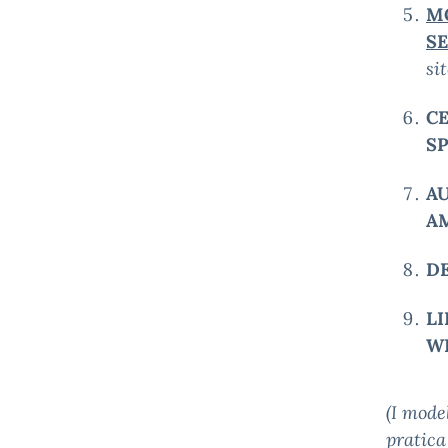
MO
SE
si
CE
SP
AU
AM
DE
LI
WE
(I model
pratica