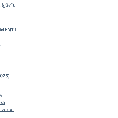
iglie”).
AMENTI
.
025)
e
zza
e verso