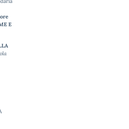
ndaria
 ore
ME E
LLA
ola
A