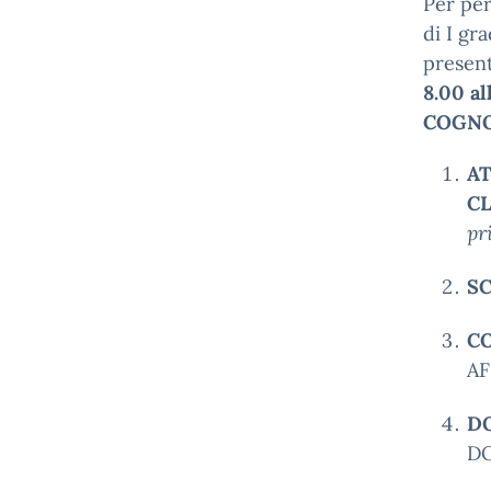
Per per
di I gra
presen
8.00 al
COGNO
A
CL
pr
S
CO
AF
D
DO