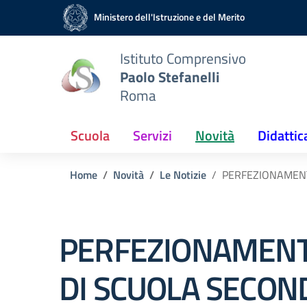
Vai ai contenuti
Vai al menu di navigazione
Vai al footer
Ministero dell'Istruzione e del Merito
Istituto Comprensivo
Paolo Stefanelli
Roma
Scuola
Servizi
Novità
Didattic
Home
Novità
Le Notizie
PERFEZIONAMENTO
PERFEZIONAMENTO
DI SCUOLA SECOND