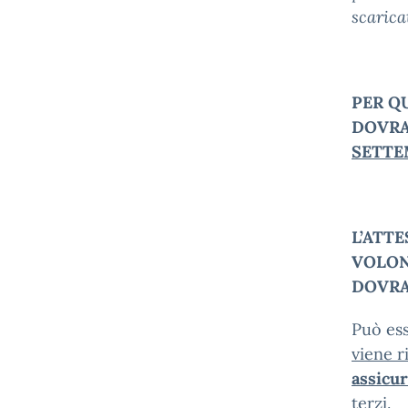
scarica
PER Q
DOVRA
SETTE
L’ATT
VOLO
DOVRA
Può ess
viene
r
assicur
terzi
.