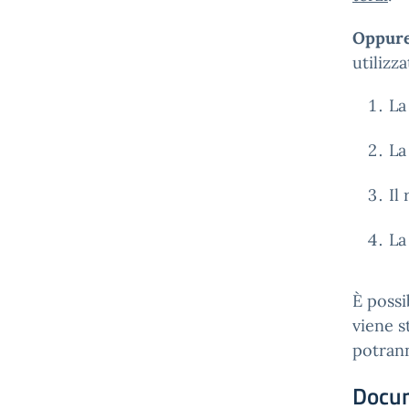
Oppure 
utilizz
La
La
Il
La
È possi
viene s
potrann
Docu