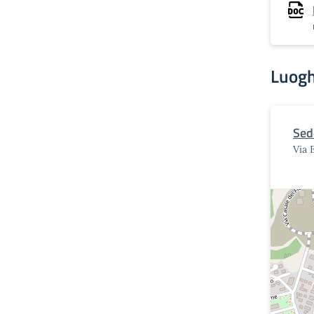
Luogh
Sede
Via 