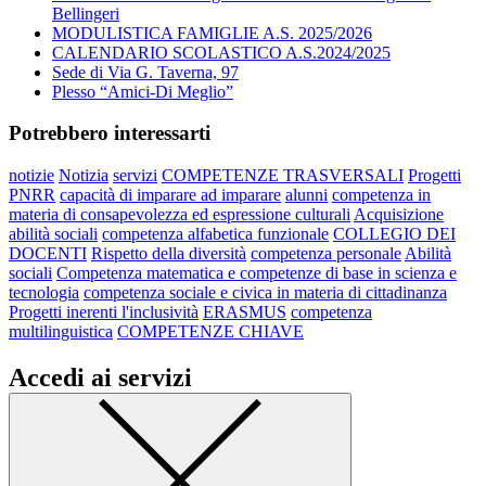
Bellingeri
MODULISTICA FAMIGLIE A.S. 2025/2026
CALENDARIO SCOLASTICO A.S.2024/2025
Sede di Via G. Taverna, 97
Plesso “Amici-Di Meglio”
Potrebbero interessarti
notizie
Notizia
servizi
COMPETENZE TRASVERSALI
Progetti
PNRR
capacità di imparare ad imparare
alunni
competenza in
materia di consapevolezza ed espressione culturali
Acquisizione
abilità sociali
competenza alfabetica funzionale
COLLEGIO DEI
DOCENTI
Rispetto della diversità
competenza personale
Abilità
sociali
Competenza matematica e competenze di base in scienza e
tecnologia
competenza sociale e civica in materia di cittadinanza
Progetti inerenti l'inclusività
ERASMUS
competenza
multilinguistica
COMPETENZE CHIAVE
Accedi ai servizi