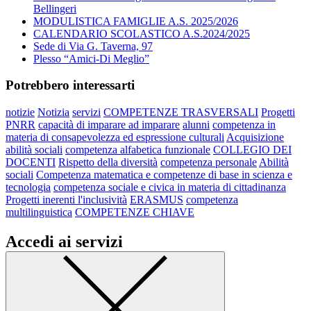
Bellingeri
MODULISTICA FAMIGLIE A.S. 2025/2026
CALENDARIO SCOLASTICO A.S.2024/2025
Sede di Via G. Taverna, 97
Plesso “Amici-Di Meglio”
Potrebbero interessarti
notizie
Notizia
servizi
COMPETENZE TRASVERSALI
Progetti
PNRR
capacità di imparare ad imparare
alunni
competenza in
materia di consapevolezza ed espressione culturali
Acquisizione
abilità sociali
competenza alfabetica funzionale
COLLEGIO DEI
DOCENTI
Rispetto della diversità
competenza personale
Abilità
sociali
Competenza matematica e competenze di base in scienza e
tecnologia
competenza sociale e civica in materia di cittadinanza
Progetti inerenti l'inclusività
ERASMUS
competenza
multilinguistica
COMPETENZE CHIAVE
Accedi ai servizi