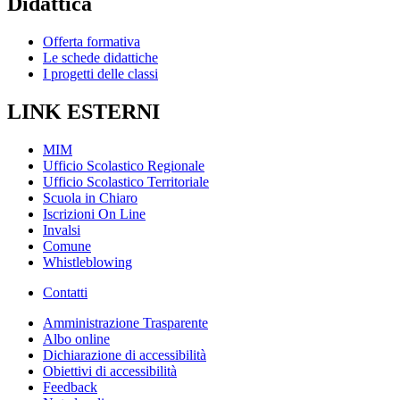
Didattica
Offerta formativa
Le schede didattiche
I progetti delle classi
LINK ESTERNI
MIM
Ufficio Scolastico Regionale
Ufficio Scolastico Territoriale
Scuola in Chiaro
Iscrizioni On Line
Invalsi
Comune
Whistleblowing
Contatti
Amministrazione Trasparente
Albo online
Dichiarazione di accessibilità
Obiettivi di accessibilità
Feedback