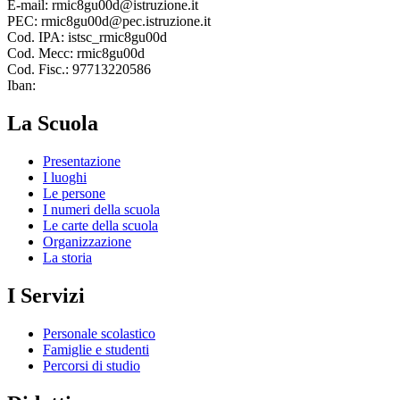
E-mail: rmic8gu00d@istruzione.it
PEC: rmic8gu00d@pec.istruzione.it
Cod. IPA: istsc_rmic8gu00d
Cod. Mecc: rmic8gu00d
Cod. Fisc.: 97713220586
Iban:
La Scuola
Presentazione
I luoghi
Le persone
I numeri della scuola
Le carte della scuola
Organizzazione
La storia
I Servizi
Personale scolastico
Famiglie e studenti
Percorsi di studio