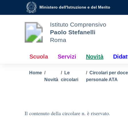
Vai ai contenuti
Vai al menu di navigazione
Vai al footer
Ministero dell'Istruzione e del Merito
Istituto Comprensivo
Paolo Stefanelli
Roma
Scuola
Servizi
Novità
Didat
Home
Le
Circolari per doce
Novità
circolari
personale ATA
Il contenuto della circolare n. è riservato.