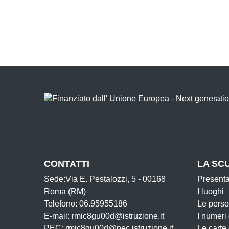
CONTATTI
LA SC
Sede:Via E. Pestalozzi, 5 - 00168
Present
Roma (RM)
I luoghi
Telefono: 06.95955186
Le pers
E-mail: rmic8gu00d@istruzione.it
I numeri
PEC: rmic8gu00d@pec.istruzione.it
Le carte