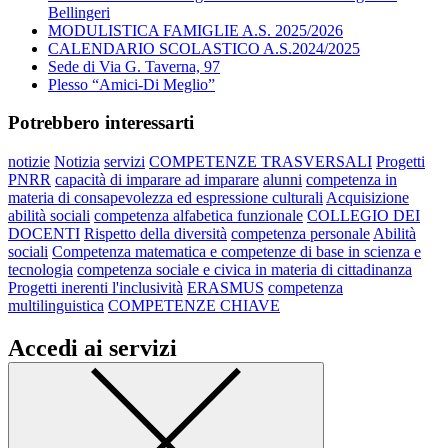
Bellingeri
MODULISTICA FAMIGLIE A.S. 2025/2026
CALENDARIO SCOLASTICO A.S.2024/2025
Sede di Via G. Taverna, 97
Plesso “Amici-Di Meglio”
Potrebbero interessarti
notizie
Notizia
servizi
COMPETENZE TRASVERSALI
Progetti
PNRR
capacità di imparare ad imparare
alunni
competenza in
materia di consapevolezza ed espressione culturali
Acquisizione
abilità sociali
competenza alfabetica funzionale
COLLEGIO DEI
DOCENTI
Rispetto della diversità
competenza personale
Abilità
sociali
Competenza matematica e competenze di base in scienza e
tecnologia
competenza sociale e civica in materia di cittadinanza
Progetti inerenti l'inclusività
ERASMUS
competenza
multilinguistica
COMPETENZE CHIAVE
Accedi ai servizi