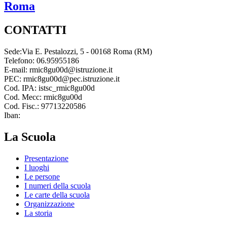
Roma
CONTATTI
Sede:Via E. Pestalozzi, 5 - 00168 Roma (RM)
Telefono: 06.95955186
E-mail: rmic8gu00d@istruzione.it
PEC: rmic8gu00d@pec.istruzione.it
Cod. IPA: istsc_rmic8gu00d
Cod. Mecc: rmic8gu00d
Cod. Fisc.: 97713220586
Iban:
La Scuola
Presentazione
I luoghi
Le persone
I numeri della scuola
Le carte della scuola
Organizzazione
La storia