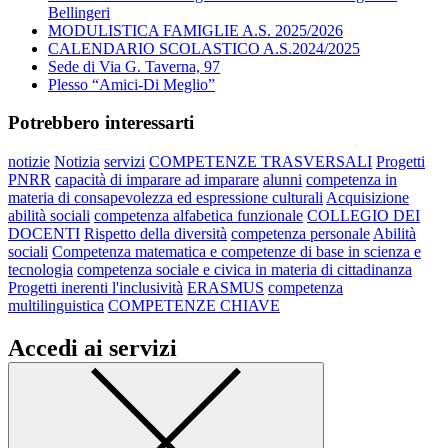
Bellingeri
MODULISTICA FAMIGLIE A.S. 2025/2026
CALENDARIO SCOLASTICO A.S.2024/2025
Sede di Via G. Taverna, 97
Plesso “Amici-Di Meglio”
Potrebbero interessarti
notizie
Notizia
servizi
COMPETENZE TRASVERSALI
Progetti
PNRR
capacità di imparare ad imparare
alunni
competenza in
materia di consapevolezza ed espressione culturali
Acquisizione
abilità sociali
competenza alfabetica funzionale
COLLEGIO DEI
DOCENTI
Rispetto della diversità
competenza personale
Abilità
sociali
Competenza matematica e competenze di base in scienza e
tecnologia
competenza sociale e civica in materia di cittadinanza
Progetti inerenti l'inclusività
ERASMUS
competenza
multilinguistica
COMPETENZE CHIAVE
Accedi ai servizi