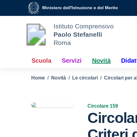
Vai ai contenuti
Vai al menu di navigazione
Vai al footer
Ministero dell'Istruzione e del Merito
Istituto Comprensivo
Paolo Stefanelli
Roma
Scuola
Servizi
Novità
Didat
Home
Novità
Le circolari
Circolari per a
Circolare 159
Circola
Criteri 