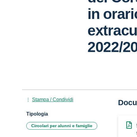
in orari
extracu
2022/2
Stampa / Condividi
Docu
Tipologia
Circolari per alunni e famiglie