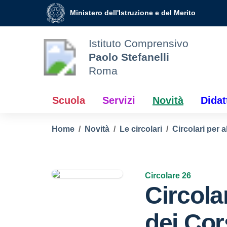
Vai ai contenuti
Vai al menu di navigazione
Vai al footer
Ministero dell'Istruzione e del Merito
Istituto Comprensivo
Paolo Stefanelli
Roma
Scuola
Servizi
Novità
Didat
Home
Novità
Le circolari
Circolari per a
Circolare 26
Circola
dei Cor