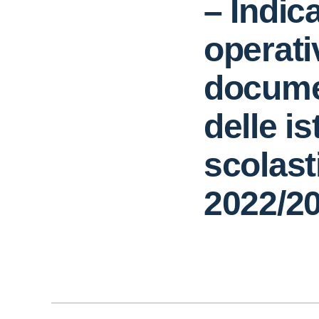
– Indic
operati
documen
delle is
scolast
2022/2