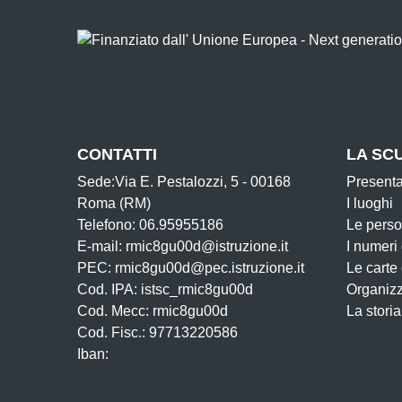
CONTATTI
LA SC
Sede:Via E. Pestalozzi, 5 - 00168
Present
Roma (RM)
I luoghi
Telefono: 06.95955186
Le pers
E-mail: rmic8gu00d@istruzione.it
I numeri
PEC: rmic8gu00d@pec.istruzione.it
Le carte
Cod. IPA: istsc_rmic8gu00d
Organiz
Cod. Mecc: rmic8gu00d
La storia
Cod. Fisc.: 97713220586
Iban: