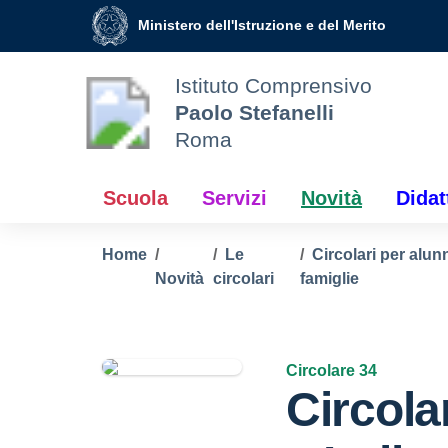
Vai ai contenuti
Vai al menu di navigazione
Vai al footer
Ministero dell'Istruzione e del Merito
Istituto Comprensivo
Paolo Stefanelli
Roma
Scuola
Servizi
Novità
Didat
Home
Le
Circolari per alunn
Novità
circolari
famiglie
Circolare 34
Circola