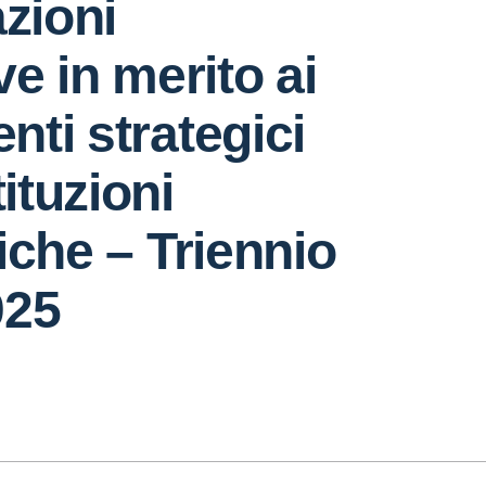
azioni
ve in merito ai
ti strategici
tituzioni
iche – Triennio
025