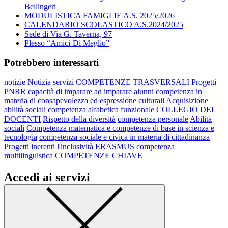
Bellingeri
MODULISTICA FAMIGLIE A.S. 2025/2026
CALENDARIO SCOLASTICO A.S.2024/2025
Sede di Via G. Taverna, 97
Plesso “Amici-Di Meglio”
Potrebbero interessarti
notizie
Notizia
servizi
COMPETENZE TRASVERSALI
Progetti
PNRR
capacità di imparare ad imparare
alunni
competenza in
materia di consapevolezza ed espressione culturali
Acquisizione
abilità sociali
competenza alfabetica funzionale
COLLEGIO DEI
DOCENTI
Rispetto della diversità
competenza personale
Abilità
sociali
Competenza matematica e competenze di base in scienza e
tecnologia
competenza sociale e civica in materia di cittadinanza
Progetti inerenti l'inclusività
ERASMUS
competenza
multilinguistica
COMPETENZE CHIAVE
Accedi ai servizi