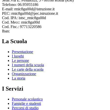
Sede:Via E. Pestalozzi, 5 - 00168 Roma (RM)
Telefono: 06.95955186
E-mail: rmic8gu00d@istruzione.it
PEC: rmic8gu00d@pec.istruzione.it
Cod. IPA: istsc_rmic8gu00d
Cod. Mecc: rmic8gu00d
Cod. Fisc.: 97713220586
Iban:
La Scuola
Presentazione
I luoghi
Le persone
I numeri della scuola
Le carte della scuola
Organizzazione
La storia
I Servizi
Personale scolastico
Famiglie e studenti
Percorsi di studio