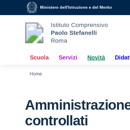
Vai ai contenuti
Vai al menu di navigazione
Vai al footer
Ministero dell'Istruzione e del Merito
Istituto Comprensivo
Paolo Stefanelli
Roma
Scuola
Servizi
Novità
Didat
Home
Amministrazione
controllati